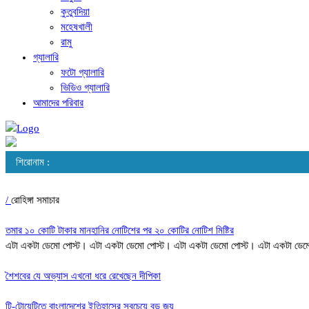
কুতুবদিয়া
মহেষখালী
রামু
গ্যালারি
ফটো গ্যালারি
ভিডিও গ্যালারি
আমাদের পরিবার
শিরোনাম :
/
রোহিঙ্গা সমাচার
তমার ১০ কোটি টাকার মানহানির নোটিশের পর ২০ কোটির নোটিশ মিষ্টির
এটা একটা ডেমো পোস্ট। এটা একটা ডেমো পোস্ট। এটা একটা ডেমো পোস্ট। এটা একটা ডেম
শৈশবের যে অভ্যাস এখনো ধরে রেখেছেন দীপিকা
টি-টোয়েন্টিতে বাংলাদেশের ইতিহাসের সবচেয়ে বড় জয়