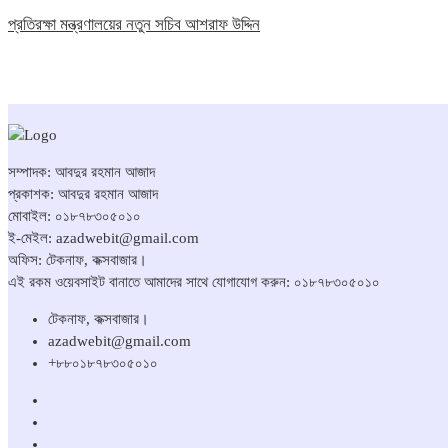
প্রতিরক্ষা মন্ত্রণালয়ের নতুন সচিব আশরাফ উদ্দিন
সম্পাদক: আবদুর রহমান আজাদ
প্রকাশক: আবদুর রহমান আজাদ
মোবাইল: ০১৮৭৮৩০৫০১০
ই-মেইল: azadwebit@gmail.com
অফিস: টেকনাফ, কক্সবাজার।
এই রকম ওয়েবসাইট বানাতে আমাদের সাথে যোগাযোগ করুন: ০১৮৭৮৩০৫০১০
টেকনাফ, কক্সবাজার।
azadwebit@gmail.com
+৮৮০১৮৭৮৩০৫০১০