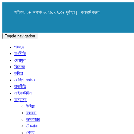
শনিবার, ০৮ অগাস্ট ২০২৬, ০৭:৩৪ পূর্বাহ্ন |
কনভার্ট করুন
Toggle navigation
প্রচ্ছদ
অর্থনীতি
খেলাধুলা
বিনোদন
কবিতা
রোহিঙ্গা সমাচার
রাজনীতি
লাইফস্টাইল
অন্যান্য
উখিয়া
চকরিয়া
কক্সবাজার
টেকনাফ
পেকুয়া