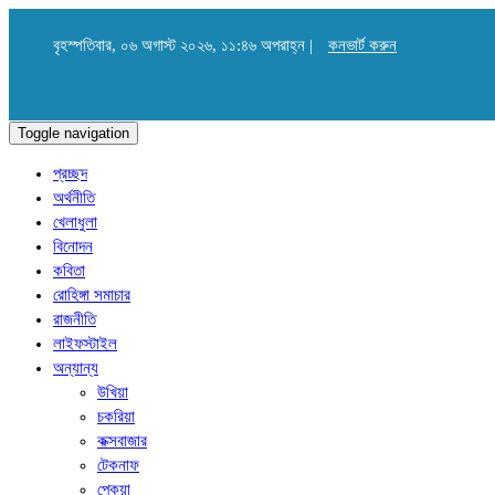
বৃহস্পতিবার, ০৬ অগাস্ট ২০২৬, ১১:৪৬ অপরাহ্ন |
কনভার্ট করুন
Toggle navigation
প্রচ্ছদ
অর্থনীতি
খেলাধুলা
বিনোদন
কবিতা
রোহিঙ্গা সমাচার
রাজনীতি
লাইফস্টাইল
অন্যান্য
উখিয়া
চকরিয়া
কক্সবাজার
টেকনাফ
পেকুয়া