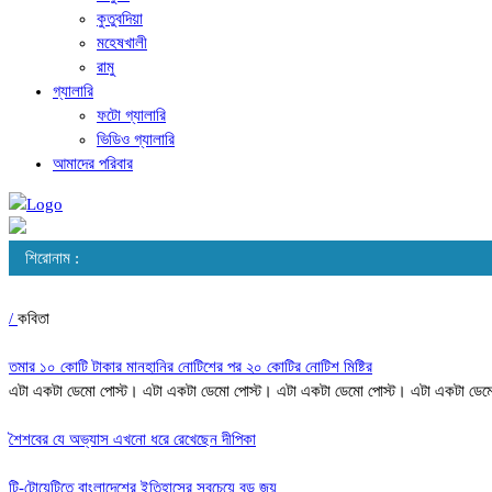
কুতুবদিয়া
মহেষখালী
রামু
গ্যালারি
ফটো গ্যালারি
ভিডিও গ্যালারি
আমাদের পরিবার
শিরোনাম :
/
কবিতা
তমার ১০ কোটি টাকার মানহানির নোটিশের পর ২০ কোটির নোটিশ মিষ্টির
এটা একটা ডেমো পোস্ট। এটা একটা ডেমো পোস্ট। এটা একটা ডেমো পোস্ট। এটা একটা ডেম
শৈশবের যে অভ্যাস এখনো ধরে রেখেছেন দীপিকা
টি-টোয়েন্টিতে বাংলাদেশের ইতিহাসের সবচেয়ে বড় জয়