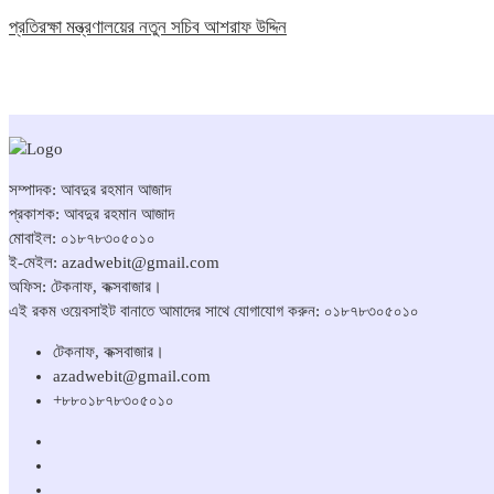
প্রতিরক্ষা মন্ত্রণালয়ের নতুন সচিব আশরাফ উদ্দিন
সম্পাদক: আবদুর রহমান আজাদ
প্রকাশক: আবদুর রহমান আজাদ
মোবাইল: ০১৮৭৮৩০৫০১০
ই-মেইল: azadwebit@gmail.com
অফিস: টেকনাফ, কক্সবাজার।
এই রকম ওয়েবসাইট বানাতে আমাদের সাথে যোগাযোগ করুন: ০১৮৭৮৩০৫০১০
টেকনাফ, কক্সবাজার।
azadwebit@gmail.com
+৮৮০১৮৭৮৩০৫০১০